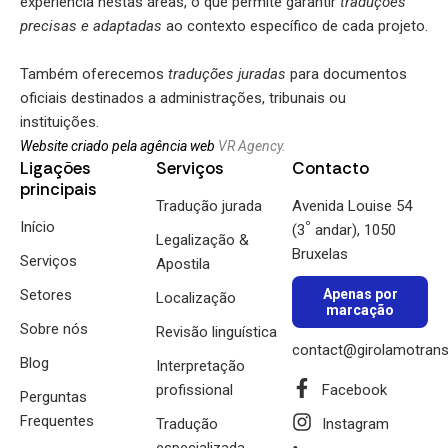
experiência nestas áreas, o que permite garantir
traduções
precisas e adaptadas
ao contexto específico de cada projeto.
Também oferecemos
traduções juradas
para documentos
oficiais destinados a administrações, tribunais ou
instituições.
Website criado pela agência web
VR Agency.
Ligações
Serviços
Contacto
principais
Tradução jurada
Avenida Louise 54
Início
º
(3
andar), 1050
Legalização &
Bruxelas
Serviços
Apostila
Setores
Apenas por
Localização
marcação
Sobre nós
Revisão linguística
contact@girolamotrans
Blog
Interpretação
profissional
Facebook
Perguntas
Frequentes
Tradução
Instagram
especializada