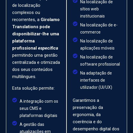
Na localização de
de localização
sítios web
complexos ou
institucionais
recorrentes, a
Girolamo
Na localização de e-
Translations pode
commerce
disponibilizar-lhe uma
plataforma
Na localização de
profissional
específica
aplicações móveis
permitindo uma gestão
Na localização de
centralizada e otimizada
software profissional
dos seus conteúdos
Na adaptação de
multilingues.
interfaces de
utilizador (UI/UX)
Esta solução permite:
Garantimos a
A integração com os
preservação da
seus CMS e
ergonomia, da
plataformas digitais
coerência e do
A gestão das
desempenho digital dos
atualizações em