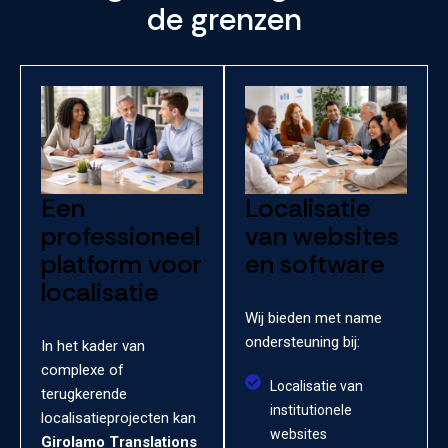
de grenzen
Een
Localisatie
professioneel
van websites
platform voor
en software
localisatie
Wij bieden met name
ondersteuning bij:
In het kader van
complexe of
Localisatie van
terugkerende
institutionele
localisatieprojecten kan
websites
Girolamo Translations