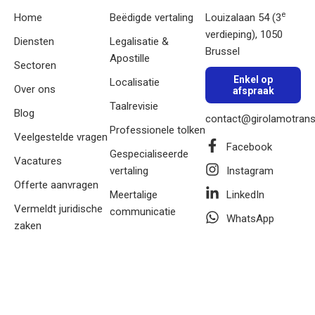
e
Home
Beëdigde vertaling
Louizalaan 54 (3
verdieping), 1050
Diensten
Legalisatie &
Brussel
Apostille
Sectoren
Enkel op
Localisatie
Over ons
afspraak
Taalrevisie
Blog
contact@girolamotrans
Professionele tolken
Veelgestelde vragen
Facebook
Gespecialiseerde
Vacatures
vertaling
Instagram
Offerte aanvragen
Meertalige
LinkedIn
Vermeldt juridische
communicatie
WhatsApp
zaken