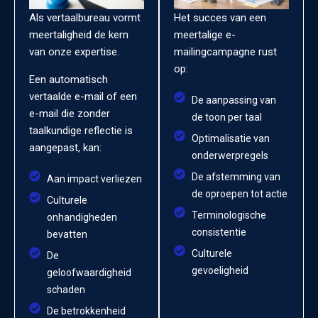
Als vertaalbureau vormt
Het succes van een
meertaligheid de kern
meertalige e-
van onze expertise.
mailingcampagne rust
op:
Een automatisch
vertaalde e-mail of een
De aanpassing van
e-mail die zonder
de toon per taal
taalkundige reflectie is
Optimalisatie van
aangepast, kan:
onderwerpregels
De afstemming van
Aan impact verliezen
de oproepen tot actie
Culturele
Terminologische
onhandigheden
consistentie
bevatten
Culturele
De
gevoeligheid
geloofwaardigheid
schaden
De betrokkenheid