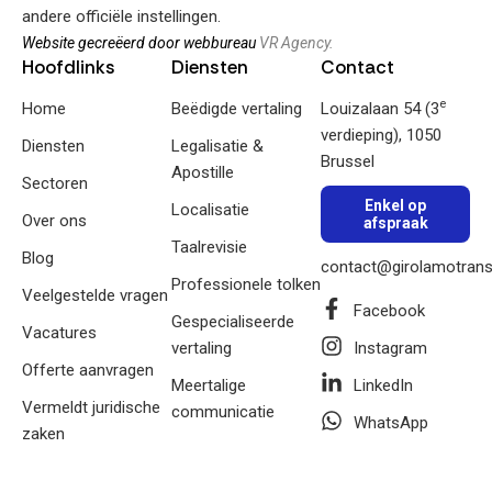
andere officiële instellingen.
Website gecreëerd door webbureau
VR Agency.
Hoofdlinks
Diensten
Contact
e
Home
Beëdigde vertaling
Louizalaan 54 (3
verdieping), 1050
Diensten
Legalisatie &
Brussel
Apostille
Sectoren
Enkel op
Localisatie
Over ons
afspraak
Taalrevisie
Blog
contact@girolamotrans
Professionele tolken
Veelgestelde vragen
Facebook
Gespecialiseerde
Vacatures
vertaling
Instagram
Offerte aanvragen
Meertalige
LinkedIn
Vermeldt juridische
communicatie
WhatsApp
zaken