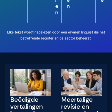
l
e
e
e
n
n
Elke tekst wordt nagelezen door een ervaren linguïst die het
betreffende register en de sector beheerst.
Beëdigde
Meertalige
vertalingen
revisie en