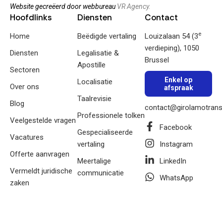
Website gecreëerd door webbureau
VR Agency.
Hoofdlinks
Diensten
Contact
e
Home
Beëdigde vertaling
Louizalaan 54 (3
verdieping), 1050
Diensten
Legalisatie &
Brussel
Apostille
Sectoren
Enkel op
Localisatie
Over ons
afspraak
Taalrevisie
Blog
contact@girolamotrans
Professionele tolken
Veelgestelde vragen
Facebook
Gespecialiseerde
Vacatures
vertaling
Instagram
Offerte aanvragen
Meertalige
LinkedIn
Vermeldt juridische
communicatie
WhatsApp
zaken