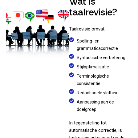
Wat is
taalrevisie?
Taalrevisie omvat:
Spelling- en
grammaticacorrectie
Syntactische verbetering
Stijloptimalisatie
Terminologische
consistentie
Redactionele vlotheid
Aanpassing aan de
doelgroep
In tegenstelling tot
automatische correctie, is
taalrevisie gebaseerd op de