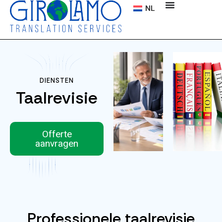
NL
DIENSTEN
Taalrevisie
Offerte
aanvragen
Professionele taalrevisie