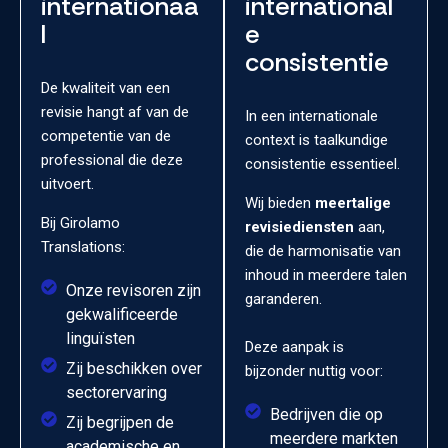
internationaa
international
l
e
consistentie
De kwaliteit van een
revisie hangt af van de
In een internationale
competentie van de
context is taalkundige
professional die deze
consistentie essentieel.
uitvoert.
Wij bieden
meertalige
Bij Girolamo
revisiediensten
aan,
Translations:
die de harmonisatie van
inhoud in meerdere talen
Onze revisoren zijn
garanderen.
gekwalificeerde
linguïsten
Deze aanpak is
Zij beschikken over
bijzonder nuttig voor:
sectorervaring
Bedrijven die op
Zij begrijpen de
meerdere markten
academische en