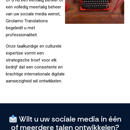
Of u nu een eentalig beheer of
een volledig meertalig beheer
van uw sociale media wenst,
Girolamo Translations
begeleidt u met
professionaliteit.
Onze taalkundige en culturele
expertise vormt een
strategische troef voor elk
bedrijf dat een consistente en
krachtige internationale digitale
aanwezigheid wil ontwikkelen.
Wilt u uw sociale media in één
of meerdere talen ontwikkelen?