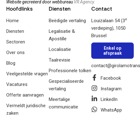
Website gecreëerd door webbureau
VR Agency.
Hoofdlinks
Diensten
Contact
e
Home
Beëdigde vertaling
Louizalaan 54 (3
verdieping), 1050
Diensten
Legalisatie &
Brussel
Apostille
Sectoren
Enkel op
Localisatie
Over ons
afspraak
Taalrevisie
Blog
contact@girolamotrans
Professionele tolken
Veelgestelde vragen
Facebook
Gespecialiseerde
Vacatures
vertaling
Instagram
Offerte aanvragen
Meertalige
LinkedIn
Vermeldt juridische
communicatie
WhatsApp
zaken