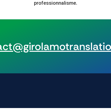
professionnalisme.
act@girolamotranslatio