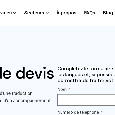
vices
Secteurs
À propos
FAQs
Blog
e devis
Complétez le formulaire 
les langues et, si possi
permettra de traiter vo
Nom
d’une traduction
on ou d’un accompagnement
Numéro de téléphone