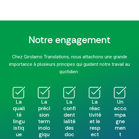
Notre engagement
Chez Girolamo Translations, nous attachons une grande
importance à plusieurs principes qui guident notre travail au
quotidien :
La
La
La
La
Un
quali
préci
confi
réac
acco
té
sion
dent
tivité
mpa
lingu
term
ialité
et le
gne
istiq
inolo
des
resp
men
ue
giqu
doc
ect
t