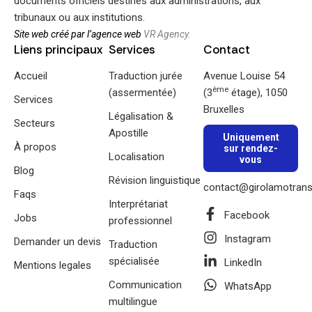
documents officiels destinés aux administrations, aux
tribunaux ou aux institutions.
Site web créé par l’agence web
VR Agency.
Liens principaux
Services
Contact
Accueil
Traduction jurée
Avenue Louise 54
ème
(assermentée)
(3
étage), 1050
Services
Bruxelles
Légalisation &
Secteurs
Apostille
Uniquement
À propos
sur rendez-
Localisation
vous
Blog
Révision linguistique
contact@girolamotrans
Faqs
Interprétariat
Facebook
Jobs
professionnel
Instagram
Demander un devis
Traduction
spécialisée
LinkedIn
Mentions legales
Communication
WhatsApp
multilingue