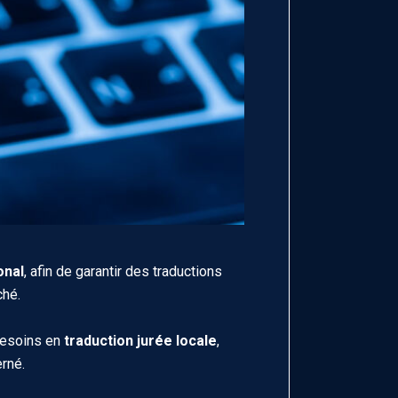
onal
, afin de garantir des traductions
ché.
besoins en
traduction jurée locale
,
rné.