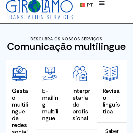
PT
DESCUBRA OS NOSSOS SERVIÇOS
Comunicação multilingue
Gestã
E-
Interpr
Revisã
o
mailin
etaria
o
multili
g
do
linguís
ngue
multili
profis
tica
de
ngue
sional
redes
Saber
sociai