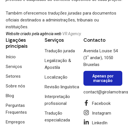
Também oferecemos
traduções juradas
para documentos
oficiais destinados a administrações, tribunais ou
instituições.
Website criado pela agência web
VR Agency.
Ligações
Serviços
Contacto
principais
Tradução jurada
Avenida Louise 54
Início
º
(3
andar), 1050
Legalização &
Bruxelas
Serviços
Apostila
Setores
Apenas por
Localização
marcação
Sobre nós
Revisão linguística
contact@girolamotrans
Blog
Interpretação
profissional
Facebook
Perguntas
Frequentes
Tradução
Instagram
especializada
Empregos
LinkedIn