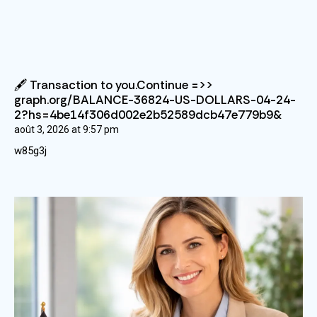
🖋 Transaction to you.Continue =>>
graph.org/BALANCE-36824-US-DOLLARS-04-24-
2?hs=4be14f306d002e2b52589dcb47e779b9&
août 3, 2026
at
9:57 pm
w85g3j