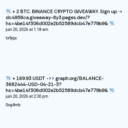
+ 2 BTC. BINANCE CRYPTO GIVEAWAY. Sign up ⇢
dc4958ca.giveaway-8y3.pages.dev/?
hs=4be14f306d002e2b52589dcb47e779b9&
juin 20, 2026
at
1:18 am
tx9jqs
+ 169.93 USDT ->> graph.org/BALANCE-
3682444-USD-04-21-3?
hs=4be14f306d002e2b52589dcb47e779b9&
juin 20, 2026
at
2:30 pm
0xg4mb