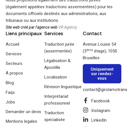
Nous proposons également des
traductions jurées
(également appelées
traductions assermentées
) pour les
documents officiels destinés aux administrations, aux
tribunaux ou aux institutions.
Site web créé par l’agence web
VR Agency.
Liens principaux
Services
Contact
Accueil
Traduction jurée
Avenue Louise 54
ème
(assermentée)
(3
étage), 1050
Services
Bruxelles
Légalisation &
Secteurs
Apostille
Uniquement
À propos
sur rendez-
Localisation
vous
Blog
Révision linguistique
contact@girolamotrans
Faqs
Interprétariat
Facebook
Jobs
professionnel
Instagram
Demander un devis
Traduction
spécialisée
LinkedIn
Mentions legales