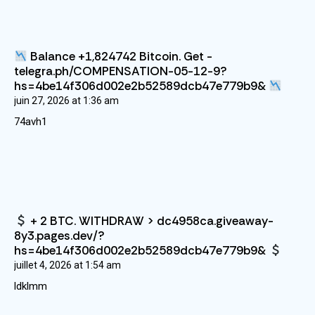
Balance +1,824742 Bitcoin. Get -
telegra.ph/COMPENSATION-05-12-9?
hs=4be14f306d002e2b52589dcb47e779b9&
juin 27, 2026
at
1:36 am
74avh1
+ 2 BTC. WITHDRAW > dc4958ca.giveaway-
8y3.pages.dev/?
hs=4be14f306d002e2b52589dcb47e779b9&
juillet 4, 2026
at
1:54 am
ldklmm