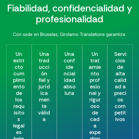
Fiabilidad, confidencialidad y
profesionalidad
Con sede en Bruselas, Girolamo Translations garantiza:
Un
Una
Una
Un
Servi
estri
trad
conf
trat
cios
cto
ucci
ide
amie
de
cum
ón
ncial
nto
alta
plimi
fiel y
idad
prof
calid
ento
juríd
abso
esio
ad a
de
ica
luta
nal y
preci
los
men
rigur
os
requ
te
oso
com
isito
válid
de
petit
s
a
cad
ivos
legal
a
es
expe
belg
dien