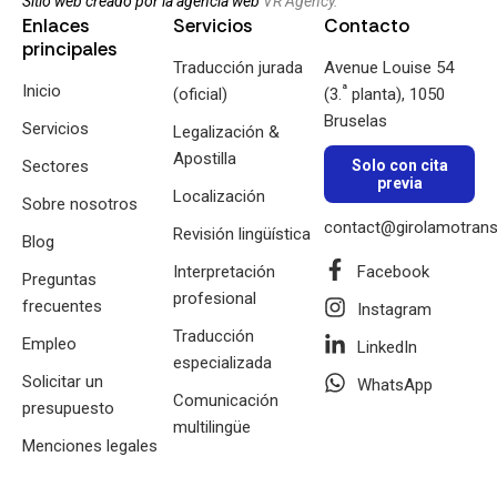
Sitio web creado por la agencia web
VR Agency.
Enlaces
Servicios
Contacto
principales
Traducción jurada
Avenue Louise 54
Inicio
ª
(oficial)
(3.
planta), 1050
Bruselas
Servicios
Legalización &
Apostilla
Sectores
Solo con cita
previa
Localización
Sobre nosotros
contact@girolamotrans
Revisión lingüística
Blog
Interpretación
Facebook
Preguntas
profesional
frecuentes
Instagram
Traducción
Empleo
LinkedIn
especializada
Solicitar un
WhatsApp
Comunicación
presupuesto
multilingüe
Menciones legales