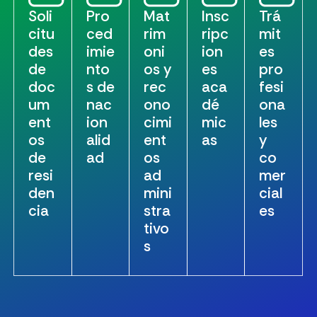
Soli
Pro
Mat
Insc
Trá
citu
ced
rim
ripc
mit
des
imie
oni
ion
es
de
nto
os y
es
pro
doc
s de
rec
aca
fesi
um
nac
ono
dé
ona
ent
ion
cimi
mic
les
os
alid
ent
as
y
de
ad
os
co
resi
ad
mer
den
mini
cial
cia
stra
es
tivo
s